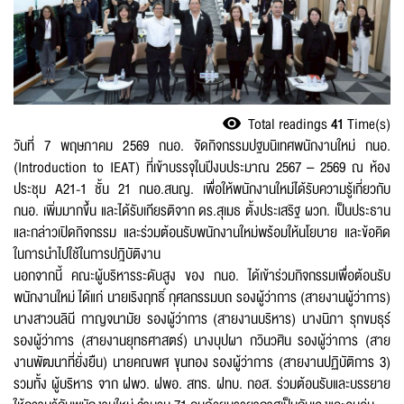
Report files
Total readings
41
Time(s)
วันที่ 7 พฤษภาคม 2569 กนอ. จัดกิจกรรมปฐมนิเทศพนักงานใหม่ กนอ.
Firstname
*
(Introduction to IEAT) ที่เข้าบรรจุในปีงบประมาณ 2567 – 2569 ณ ห้อง
ประชุม A21-1 ชั้น 21 กนอ.สนญ. เพื่อให้พนักงานใหม่ได้รับความรู้เกี่ยวกับ
กนอ. เพิ่มมากขึ้น และได้รับเกียรติจาก ดร.สุเมธ ตั้งประเสริฐ ผวก. เป็นประธาน
และกล่าวเปิดกิจกรรม และร่วมต้อนรับพนักงานใหม่พร้อมให้นโยบาย และข้อคิด
ในการนำไปใช้ในการปฎิบัติงาน
Lastname
*
นอกจากนี้ คณะผู้บริหารระดับสูง ของ กนอ. ได้เข้าร่วมกิจกรรมเพื่อต้อนรับ
พนักงานใหม่ ได้แก่ นายเริงฤทธิ์ กุศลกรรมบถ รองผู้ว่าการ (สายงานผู้ว่าการ)
นางสาวนลินี กาญจนามัย รองผู้ว่าการ (สายงานบริหาร) นางนิภา รุกขมธุร์
รองผู้ว่าการ (สายงานยุทธศาสตร์) นางบุปผา กวินวศิน รองผู้ว่าการ (สาย
Phone Number
*
งานพัฒนาที่ยั่งยืน) นายคณพศ ขุนทอง รองผู้ว่าการ (สายงานปฏิบัติการ 3)
รวมทั้ง ผู้บริหาร จาก ฝพว. ฝพอ. สทร. ฝทบ. กอส. ร่วมต้อนรับและบรรยาย