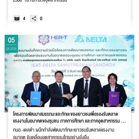
2568“ ณ กระทรวงอุตสาหกรรม
4
0
05
08.2026
โครงการพัฒนาสมรรถนะและทักษะของเยาวชนเพื่อรองรับตลาด
แรงงานในอนาคตของชุมชน ภาคการศึกษา และภาคอุตสาหกรรม (I-
EA-T - Delta SAMUTPRAKAN SANDBOX)
กนอ.-เดลต้า ผนึกกำลังพัฒนาทักษะเยาวชนรับตลาดแรงงาน
อนาคต ขับเคลื่อนอุตสาหกรรมไทยอย่างยั่งยืน