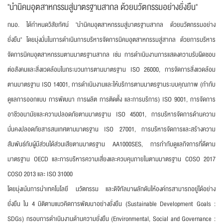
"นำนิคมอุตสาหกรรมสู่มาตรฐานสากล ด้วยนวัตกรรมอย่างยั่งยืน"
กนอ. ได้กำหนดวิสัยทัศน์ "นำนิคมอุตสาหกรรมสู่มาตรฐานสากล ด้วยนวัตกรรมอย่าง
ยั่งยืน"
โดยมุ่งมั่นในการดำเนินการบริหารจัดการนิคมอุตสาหกรรมสู่สากล ด้วยการบริหาร
จัดการนิคมอุตสาหกรรม
ตามมาตรฐานสากล เช่น การดำเนินงานการแสดงความรับผิดชอบ
ต่อสังคมและสิ่งแวดล้อมในกระบวนการ
ตามมาตรฐาน ISO 26000, การจัดการสิ่งแวดล้อม
ตามมาตรฐาน ISO 14001, การดำเนินงานและให้บริการ
ตามมาตรฐานระบบคุณภาพ (กำกับ
ดูแลการออกแบบ การพัฒนา การผลิต การติดตั้ง และการบริการ) ISO 9001,
การจัดการ
อาชีวอนามัยและความปลอดภัยตามมาตรฐาน ISO 45001, การบริหารจัดการด้านความ
มั่นคง
ปลอดภัยสารสนเทศตามมาตรฐาน ISO 27001, การบริหารจัดการและสร้างความ
สัมพันธ์กับผู้มีส่วนได้ส่วน
เสียตามมาตรฐาน AA1000SES, การกำกับดูแลกิจการที่ดีตาม
มาตรฐาน OECD และการบริหารความเสี่ยง
และควบคุมภายในตามมาตรฐาน COSO 2017
COSO 2013 และ ISO 31000
โดยมุ่งเน้นการนำเทคโนโลยี นวัตกรรม และดิจิทัลมาผลักดันให้องค์กรสามารถอยู่ได้อย่าง
ยั่งยืน ใน
4 มิติตามแนวคิดการพัฒนาอย่างยั่งยืน (Sustainable Development Goals :
SDGs) กรอบการ
ดำเนินงานด้านความยั่งยืน (Environmental, Social and Governance :