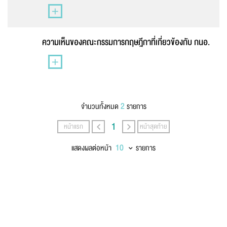
นามสกุล
*
ความเห็นของคณะกรรมการกฤษฎีกาที่เกี่ยวข้องกับ กนอ.
เบอร์โทรศัพท์
*
2
จำนวนทั้งหมด
รายการ
อีเมล
*
1
หน้าแรก
หน้าสุดท้าย
แสดงผลต่อหน้า
รายการ
ข้อความ
*