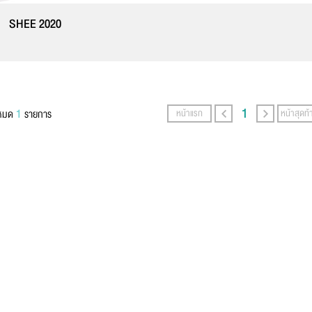
สกุล
*
SHEE 2020
์โทรศัพท์
*
1
1
งหมด
รายการ
หน้าแรก
หน้าสุดท้
ล
*
ความ
*