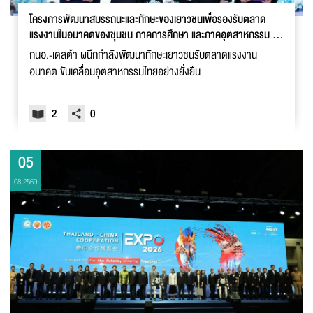
โครงการพัฒนาสมรรถนะและทักษะของเยาวชนเพื่อรองรับตลาด
แรงงานในอนาคตของชุมชน ภาคการศึกษา และภาคอุตสาหกรรม (I-
EA-T - Delta SAMUTPRAKAN SANDBOX)
กนอ.-เดลต้า ผนึกกำลังพัฒนาทักษะเยาวชนรับตลาดแรงงาน
อนาคต ขับเคลื่อนอุตสาหกรรมไทยอย่างยั่งยืน
2
0
05
08.2569